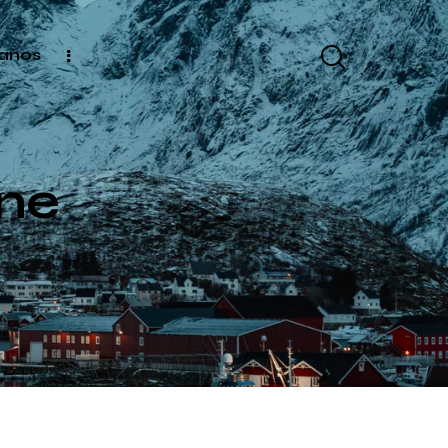
anos
one