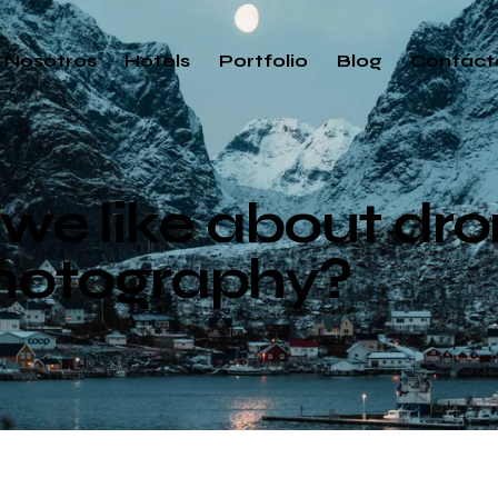
Nosotros
Hotels
Portfolio
Blog
Contáct
we like about dr
hotography?