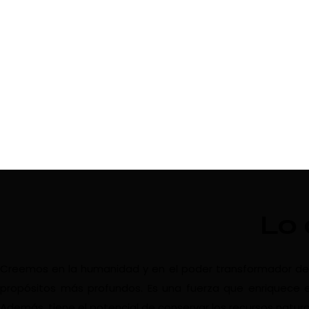
Lo
Creemos en la humanidad y en el poder transformador del vi
propósitos más profundos. Es una fuerza que enriquece e
Además, tiene el potencial de conservar los recursos natura