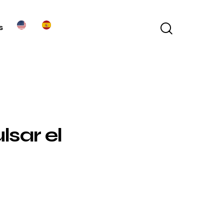
s
sar el