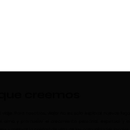
 que creemos
aje. Para nosotros, viajar no es solo explorar nuevos luga
l alma y promueve el crecimiento personal, espiritual y 
les y mejorar la calidad de vida de las comunidades locales.