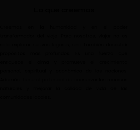
Lo que creemos
Creemos en la humanidad y en el poder
transformador del viaje. Para nosotros, viajar no es
solo explorar nuevos lugares, sino también descubrir
propósitos más profundos. Es una fuerza que
enriquece el alma y promueve el crecimiento
personal, espiritual y económico de las naciones.
Además, tiene el potencial de conservar los recursos
naturales y mejorar la calidad de vida de las
comunidades locales.