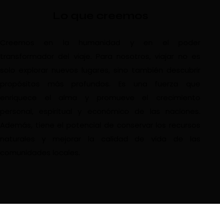
Lo que creemos
Creemos en la humanidad y en el poder
transformador del viaje. Para nosotros, viajar no es
solo explorar nuevos lugares, sino también descubrir
propósitos más profundos. Es una fuerza que
enriquece el alma y promueve el crecimiento
personal, espiritual y económico de las naciones.
Además, tiene el potencial de conservar los recursos
naturales y mejorar la calidad de vida de las
comunidades locales.