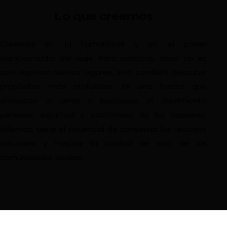
Lo que creemos
Creemos en la humanidad y en el poder
transformador del viaje. Para nosotros, viajar no es
solo explorar nuevos lugares, sino también descubrir
propósitos más profundos. Es una fuerza que
enriquece el alma y promueve el crecimiento
personal, espiritual y económico de las naciones.
Además, tiene el potencial de conservar los recursos
naturales y mejorar la calidad de vida de las
comunidades locales.