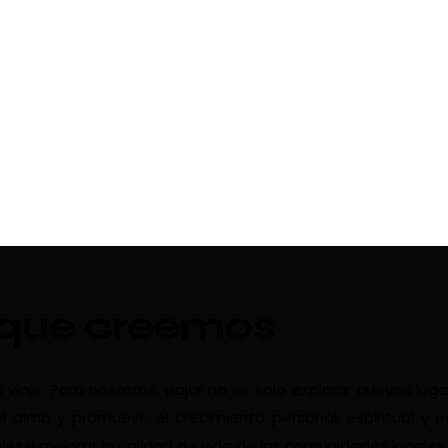
 que creemos
aje. Para nosotros, viajar no es solo explorar nuevos luga
l alma y promueve el crecimiento personal, espiritual y 
les y mejorar la calidad de vida de las comunidades locales.