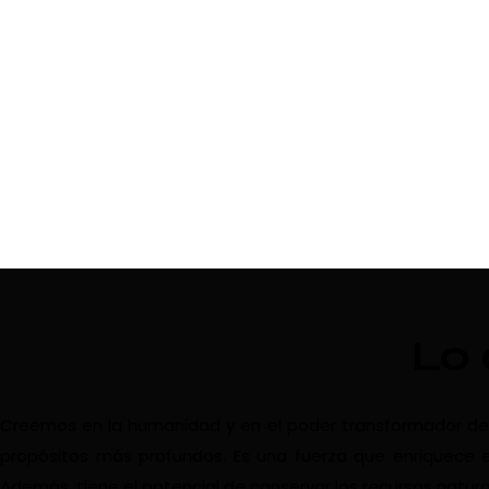
Lo
Creemos en la humanidad y en el poder transformador del vi
propósitos más profundos. Es una fuerza que enriquece e
Además, tiene el potencial de conservar los recursos natura