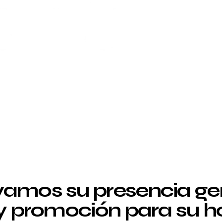
amos su presencia g
 y promoción para su ho