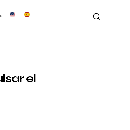
s
sar el