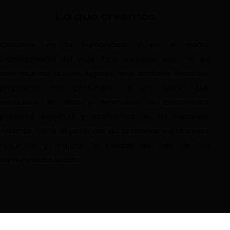
Lo que creemos
Creemos en la humanidad y en el poder
transformador del viaje. Para nosotros, viajar no es
solo explorar nuevos lugares, sino también descubrir
propósitos más profundos. Es una fuerza que
enriquece el alma y promueve el crecimiento
personal, espiritual y económico de las naciones.
Además, tiene el potencial de conservar los recursos
naturales y mejorar la calidad de vida de las
comunidades locales.