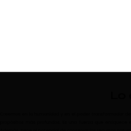
Lo
Creemos en la humanidad y en el poder transformador del vi
propósitos más profundos. Es una fuerza que enriquece e
Además, tiene el potencial de conservar los recursos natura