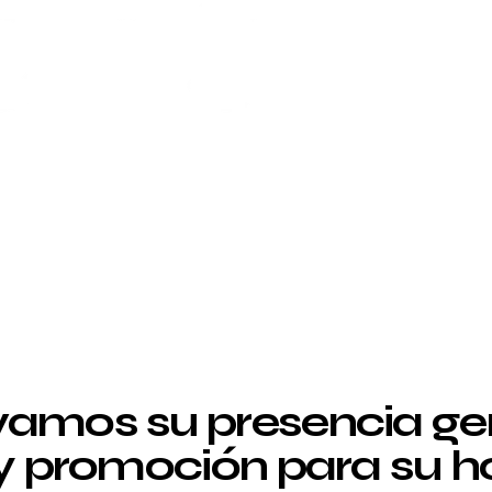
amos su presencia g
 y promoción para su ho