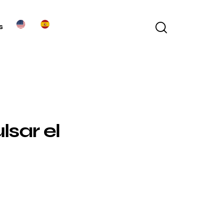
s
sar el