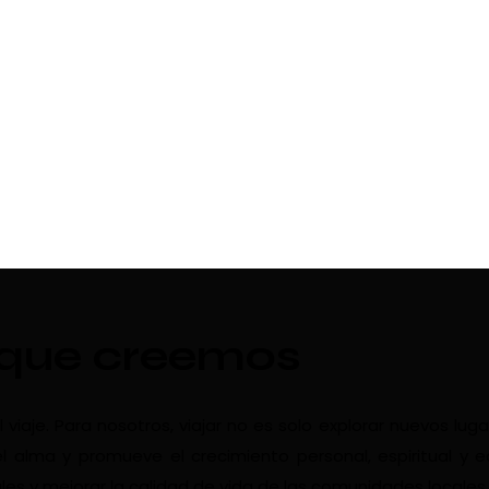
 que creemos
aje. Para nosotros, viajar no es solo explorar nuevos luga
l alma y promueve el crecimiento personal, espiritual y 
les y mejorar la calidad de vida de las comunidades locales.