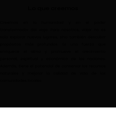
Lo que creemos
Creemos en la humanidad y en el poder
transformador del viaje. Para nosotros, viajar no es
solo explorar nuevos lugares, sino también descubrir
propósitos más profundos. Es una fuerza que
enriquece el alma y promueve el crecimiento
personal, espiritual y económico de las naciones.
Además, tiene el potencial de conservar los recursos
naturales y mejorar la calidad de vida de las
comunidades locales.