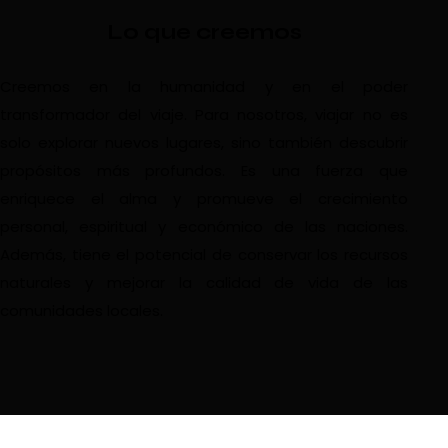
Lo que creemos
Creemos en la humanidad y en el poder
transformador del viaje. Para nosotros, viajar no es
solo explorar nuevos lugares, sino también descubrir
propósitos más profundos. Es una fuerza que
enriquece el alma y promueve el crecimiento
personal, espiritual y económico de las naciones.
Además, tiene el potencial de conservar los recursos
naturales y mejorar la calidad de vida de las
comunidades locales.