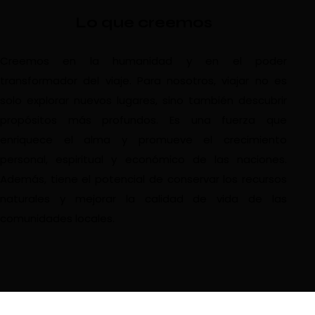
Lo que creemos
Creemos en la humanidad y en el poder
transformador del viaje. Para nosotros, viajar no es
solo explorar nuevos lugares, sino también descubrir
propósitos más profundos. Es una fuerza que
enriquece el alma y promueve el crecimiento
personal, espiritual y económico de las naciones.
Además, tiene el potencial de conservar los recursos
naturales y mejorar la calidad de vida de las
comunidades locales.