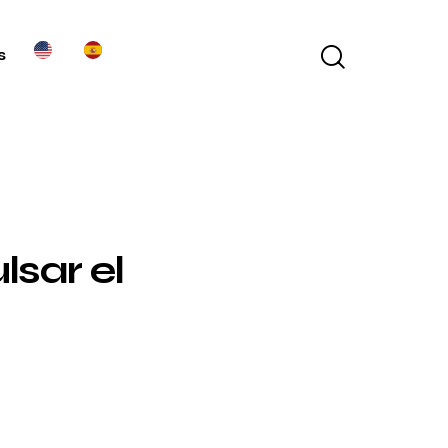
s
sar el