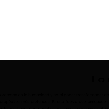
Lo
Creemos en la humanidad y en el poder transformador del vi
propósitos más profundos. Es una fuerza que enriquece e
Además, tiene el potencial de conservar los recursos natura