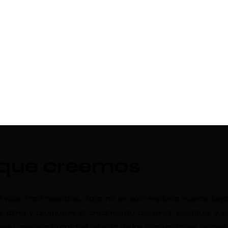
 que creemos
aje. Para nosotros, viajar no es solo explorar nuevos luga
l alma y promueve el crecimiento personal, espiritual y 
les y mejorar la calidad de vida de las comunidades locales.