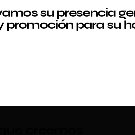
amos su presencia g
 y promoción para su ho
 que creemos