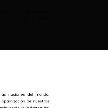
res, sino también descubrir
económico de las naciones.
 las naciones del mundo,
y optimización de nuestros
omía como la industria del