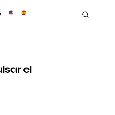
s
sar el