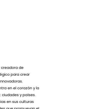
a creadora de
égico para crear
innovadoras.
tra en el corazón y la
 ciudades y países.
ias en sus culturas
ades que promuevan el