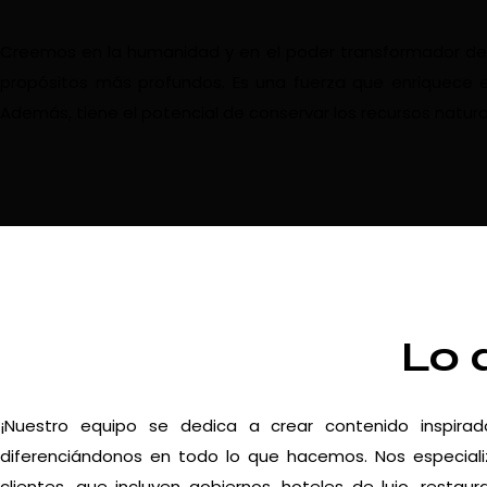
Creemos en la humanidad y en el poder transformador del vi
propósitos más profundos. Es una fuerza que enriquece e
Además, tiene el potencial de conservar los recursos natura
Lo 
¡Nuestro equipo se dedica a crear contenido inspira
diferenciándonos en todo lo que hacemos. Nos especiali
clientes, que incluyen gobiernos, hoteles de lujo, resta