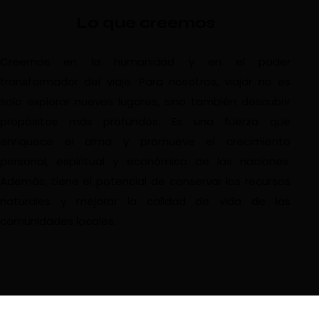
Lo que creemos
Creemos en la humanidad y en el poder
transformador del viaje. Para nosotros, viajar no es
solo explorar nuevos lugares, sino también descubrir
propósitos más profundos. Es una fuerza que
enriquece el alma y promueve el crecimiento
personal, espiritual y económico de las naciones.
Además, tiene el potencial de conservar los recursos
naturales y mejorar la calidad de vida de las
comunidades locales.