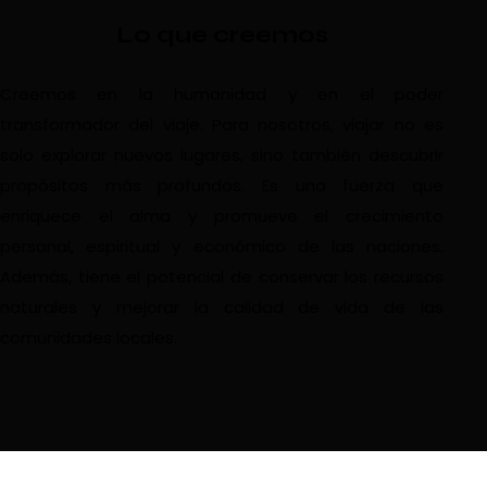
Lo que creemos
Creemos en la humanidad y en el poder
transformador del viaje. Para nosotros, viajar no es
solo explorar nuevos lugares, sino también descubrir
propósitos más profundos. Es una fuerza que
enriquece el alma y promueve el crecimiento
personal, espiritual y económico de las naciones.
Además, tiene el potencial de conservar los recursos
naturales y mejorar la calidad de vida de las
comunidades locales.