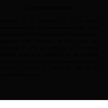
Lo que creemos
Creemos en la humanidad y en el poder
transformador del viaje. Para nosotros, viajar no es
solo explorar nuevos lugares, sino también descubrir
propósitos más profundos. Es una fuerza que
enriquece el alma y promueve el crecimiento
personal, espiritual y económico de las naciones.
Además, tiene el potencial de conservar los recursos
naturales y mejorar la calidad de vida de las
comunidades locales.