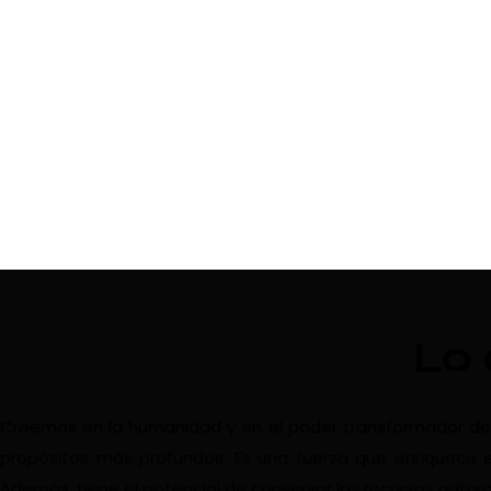
Lo
Creemos en la humanidad y en el poder transformador del vi
propósitos más profundos. Es una fuerza que enriquece e
Además, tiene el potencial de conservar los recursos natura