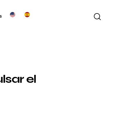
s
sar el