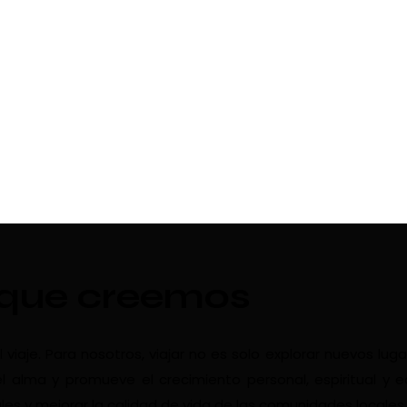
 que creemos
aje. Para nosotros, viajar no es solo explorar nuevos luga
l alma y promueve el crecimiento personal, espiritual y 
les y mejorar la calidad de vida de las comunidades locales.