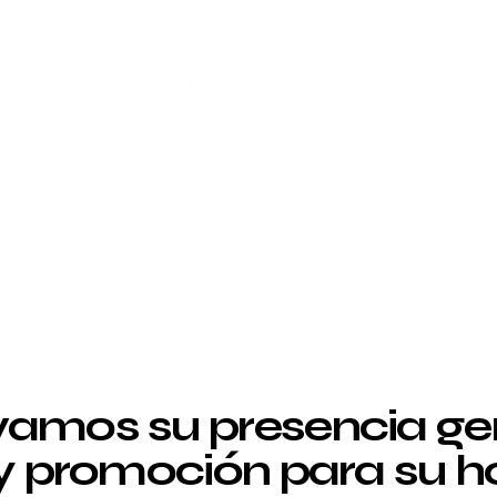
amos su presencia g
 y promoción para su ho