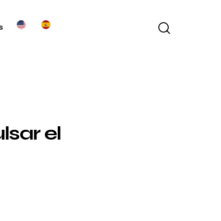
s
sar el