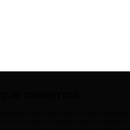
 que creemos
aje. Para nosotros, viajar no es solo explorar nuevos luga
l alma y promueve el crecimiento personal, espiritual y 
les y mejorar la calidad de vida de las comunidades locales.