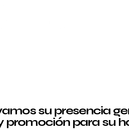
amos su presencia g
 y promoción para su ho