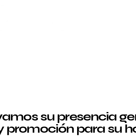
amos su presencia g
 y promoción para su ho