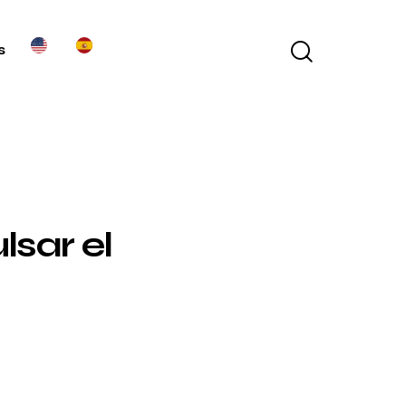
s
sar el