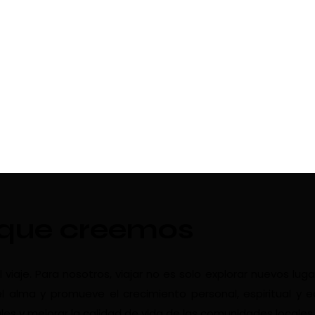
 que creemos
aje. Para nosotros, viajar no es solo explorar nuevos luga
l alma y promueve el crecimiento personal, espiritual y 
les y mejorar la calidad de vida de las comunidades locales.