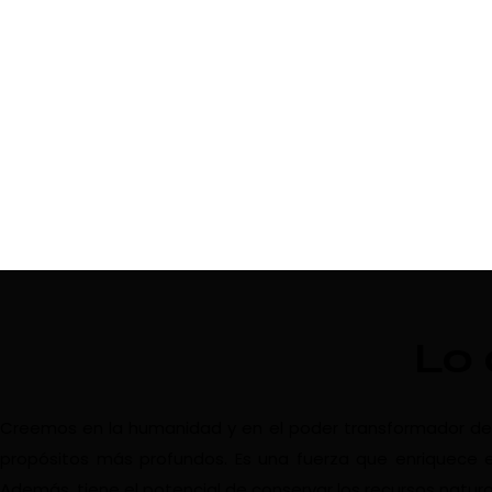
Lo
Creemos en la humanidad y en el poder transformador del vi
propósitos más profundos. Es una fuerza que enriquece e
Además, tiene el potencial de conservar los recursos natura