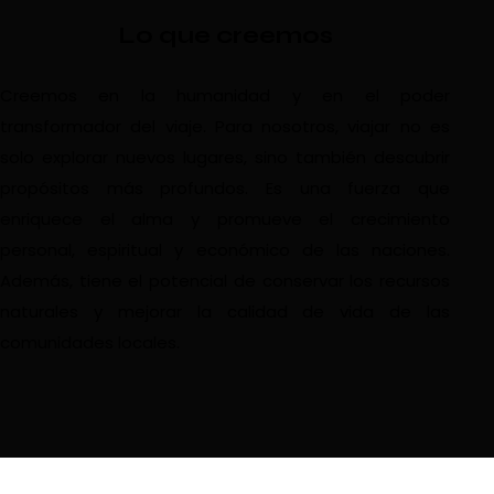
Lo que creemos
Creemos en la humanidad y en el poder
transformador del viaje. Para nosotros, viajar no es
solo explorar nuevos lugares, sino también descubrir
propósitos más profundos. Es una fuerza que
enriquece el alma y promueve el crecimiento
personal, espiritual y económico de las naciones.
Además, tiene el potencial de conservar los recursos
naturales y mejorar la calidad de vida de las
comunidades locales.