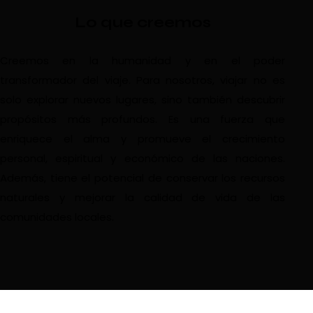
Lo que creemos
Creemos en la humanidad y en el poder
transformador del viaje. Para nosotros, viajar no es
solo explorar nuevos lugares, sino también descubrir
propósitos más profundos. Es una fuerza que
enriquece el alma y promueve el crecimiento
personal, espiritual y económico de las naciones.
Además, tiene el potencial de conservar los recursos
naturales y mejorar la calidad de vida de las
comunidades locales.