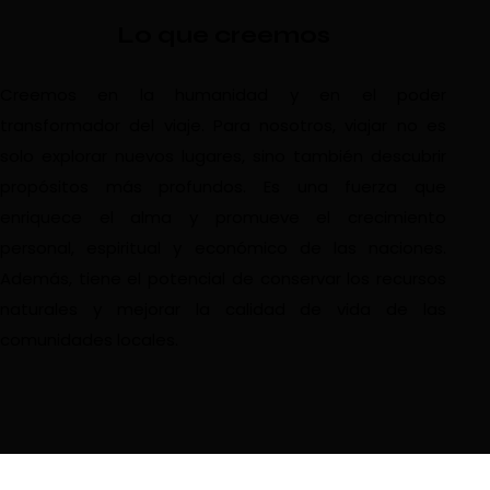
Lo que creemos
Creemos en la humanidad y en el poder
transformador del viaje. Para nosotros, viajar no es
solo explorar nuevos lugares, sino también descubrir
propósitos más profundos. Es una fuerza que
enriquece el alma y promueve el crecimiento
personal, espiritual y económico de las naciones.
Además, tiene el potencial de conservar los recursos
naturales y mejorar la calidad de vida de las
comunidades locales.