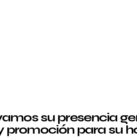
amos su presencia g
 y promoción para su ho