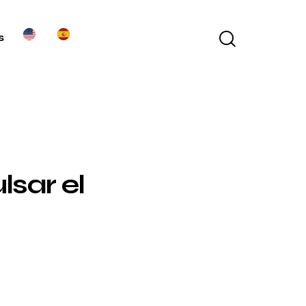
s
sar el