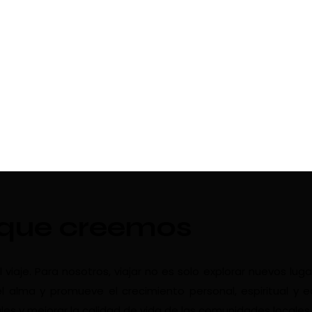
 que creemos
aje. Para nosotros, viajar no es solo explorar nuevos luga
l alma y promueve el crecimiento personal, espiritual y 
les y mejorar la calidad de vida de las comunidades locales.