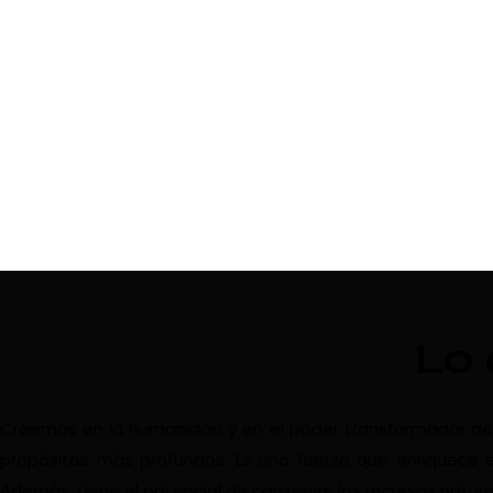
Lo
Creemos en la humanidad y en el poder transformador del vi
propósitos más profundos. Es una fuerza que enriquece e
Además, tiene el potencial de conservar los recursos natura