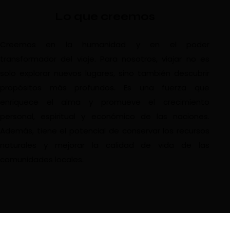
Lo que creemos
Creemos en la humanidad y en el poder
transformador del viaje. Para nosotros, viajar no es
solo explorar nuevos lugares, sino también descubrir
propósitos más profundos. Es una fuerza que
enriquece el alma y promueve el crecimiento
personal, espiritual y económico de las naciones.
Además, tiene el potencial de conservar los recursos
naturales y mejorar la calidad de vida de las
comunidades locales.