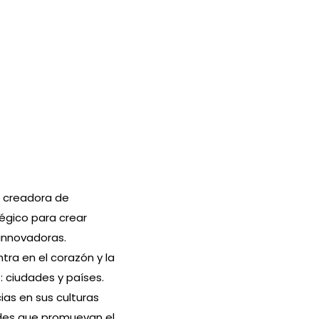
a creadora de
égico para crear
innovadoras.
tra en el corazón y la
 ciudades y países.
ias en sus culturas
ades que promuevan el