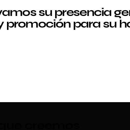
amos su presencia g
 y promoción para su ho
 que creemos