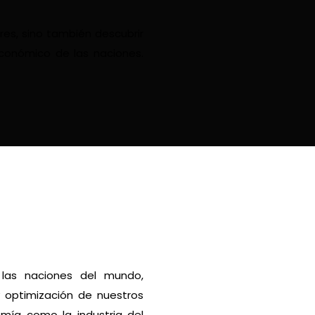
res, sino también descubrir
económico de las naciones.
 las naciones del mundo,
y optimización de nuestros
omía como la industria del