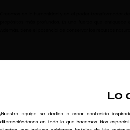
Creemos en la humanidad y en el poder transformador del vi
propósitos más profundos. Es una fuerza que enriquece e
Además, tiene el potencial de conservar los recursos natura
Lo 
¡Nuestro equipo se dedica a crear contenido inspira
diferenciándonos en todo lo que hacemos. Nos especiali
clientes, que incluyen gobiernos, hoteles de lujo, resta