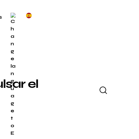
s
sar el