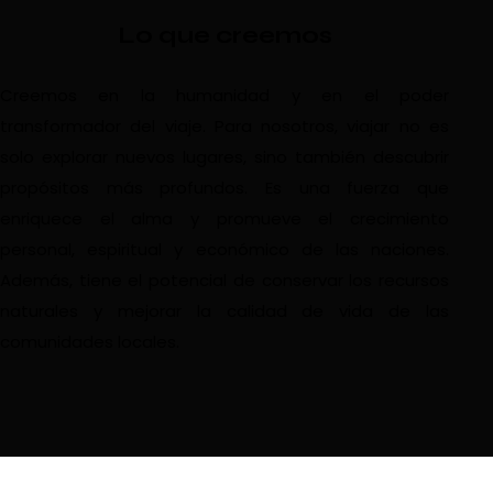
Lo que creemos
Creemos en la humanidad y en el poder
transformador del viaje. Para nosotros, viajar no es
solo explorar nuevos lugares, sino también descubrir
propósitos más profundos. Es una fuerza que
enriquece el alma y promueve el crecimiento
personal, espiritual y económico de las naciones.
Además, tiene el potencial de conservar los recursos
naturales y mejorar la calidad de vida de las
comunidades locales.