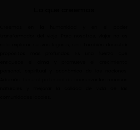
Lo que creemos
Creemos en la humanidad y en el poder
transformador del viaje. Para nosotros, viajar no es
solo explorar nuevos lugares, sino también descubrir
propósitos más profundos. Es una fuerza que
enriquece el alma y promueve el crecimiento
personal, espiritual y económico de las naciones.
Además, tiene el potencial de conservar los recursos
naturales y mejorar la calidad de vida de las
comunidades locales.