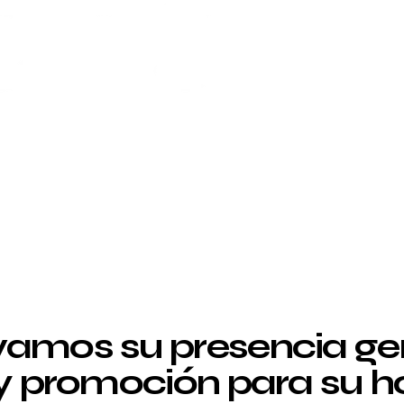
amos su presencia g
 y promoción para su ho