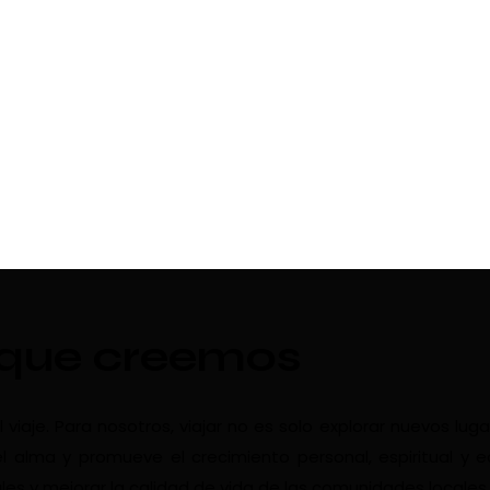
 que creemos
aje. Para nosotros, viajar no es solo explorar nuevos luga
l alma y promueve el crecimiento personal, espiritual y 
les y mejorar la calidad de vida de las comunidades locales.