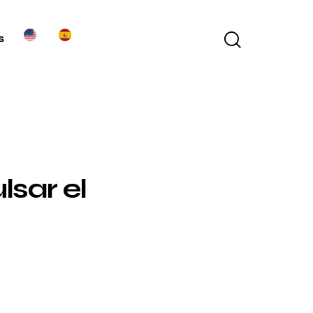
s
sar el