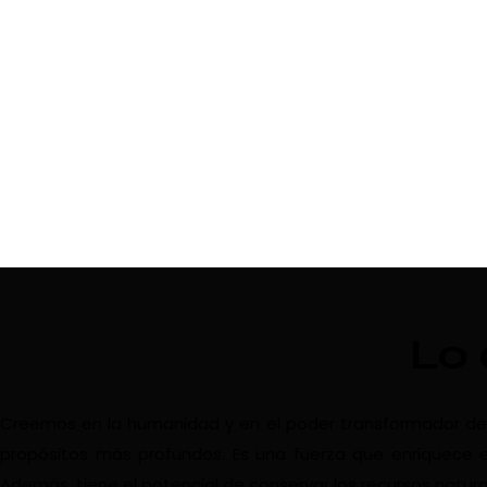
Lo
Creemos en la humanidad y en el poder transformador del vi
propósitos más profundos. Es una fuerza que enriquece e
Además, tiene el potencial de conservar los recursos natura