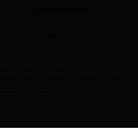
Lo que creemos
Creemos en la humanidad y en el poder
transformador del viaje. Para nosotros, viajar no es
solo explorar nuevos lugares, sino también descubrir
propósitos más profundos. Es una fuerza que
enriquece el alma y promueve el crecimiento
personal, espiritual y económico de las naciones.
Además, tiene el potencial de conservar los recursos
naturales y mejorar la calidad de vida de las
comunidades locales.