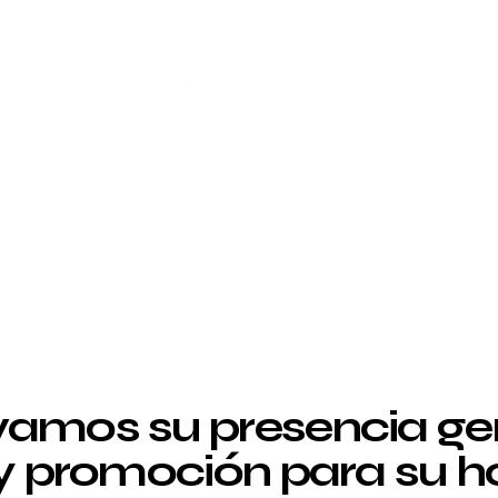
amos su presencia g
 y promoción para su ho