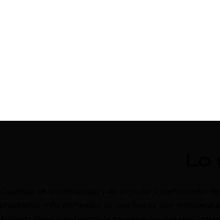
Lo
Creemos en la humanidad y en el poder transformador del vi
propósitos más profundos. Es una fuerza que enriquece e
Además, tiene el potencial de conservar los recursos natura