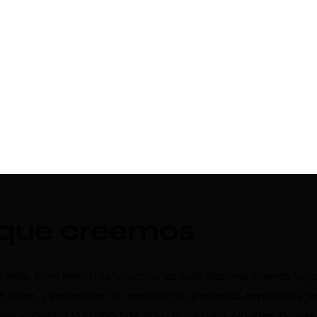
 que creemos
aje. Para nosotros, viajar no es solo explorar nuevos luga
l alma y promueve el crecimiento personal, espiritual y 
les y mejorar la calidad de vida de las comunidades locales.