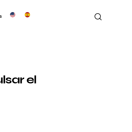
s
sar el