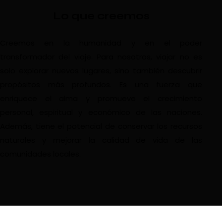
Lo que creemos
Creemos en la humanidad y en el poder
transformador del viaje. Para nosotros, viajar no es
solo explorar nuevos lugares, sino también descubrir
propósitos más profundos. Es una fuerza que
enriquece el alma y promueve el crecimiento
personal, espiritual y económico de las naciones.
Además, tiene el potencial de conservar los recursos
naturales y mejorar la calidad de vida de las
comunidades locales.