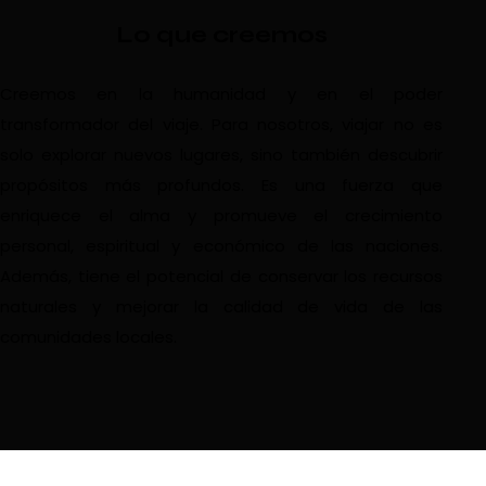
Lo que creemos
Creemos en la humanidad y en el poder
transformador del viaje. Para nosotros, viajar no es
solo explorar nuevos lugares, sino también descubrir
propósitos más profundos. Es una fuerza que
enriquece el alma y promueve el crecimiento
personal, espiritual y económico de las naciones.
Además, tiene el potencial de conservar los recursos
naturales y mejorar la calidad de vida de las
comunidades locales.